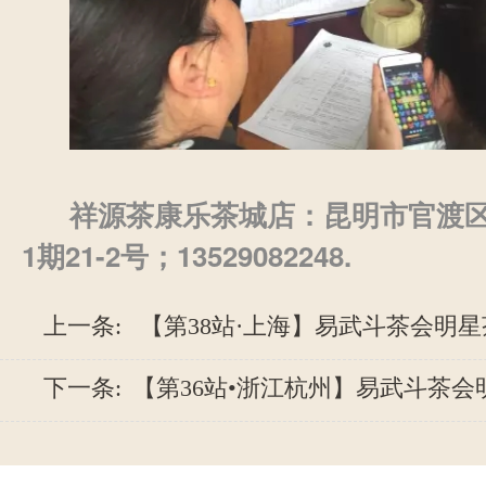
祥源茶康乐茶城店：昆明市官渡
1
21-2
13529082248.
期
号；
上一条:
【第38站·上海】易武斗茶会明星茶
下一条:
【第36站•浙江杭州】易武斗茶会明