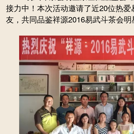
20
接力中！本次活动邀请了近
位热爱
2016
友，共同品鉴祥源
易武斗茶会明