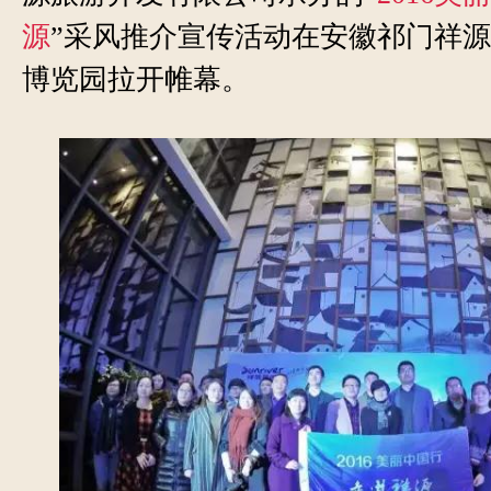
源
”采风推介宣传活动在安徽祁门祥
博览园拉开帷幕。