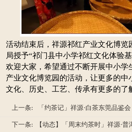
活动结束后，祥源祁红产业文化博览
局授予“祁门县中小学祁红文化体验基
欢迎大家，希望通过不断开展中小学
产业文化博览园的活动，让更多的中
文化、历史、工艺、传承有更多的了
上一条:
「约茶记」祥源·白茶东莞品鉴会
下一条:
【动态】「周末约茶时」祥源·普