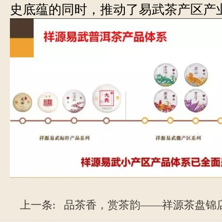
史底蕴的同时，推动了易武茶产区产
上一条:
品茶香，赏茶韵——祥源茶盘锦店