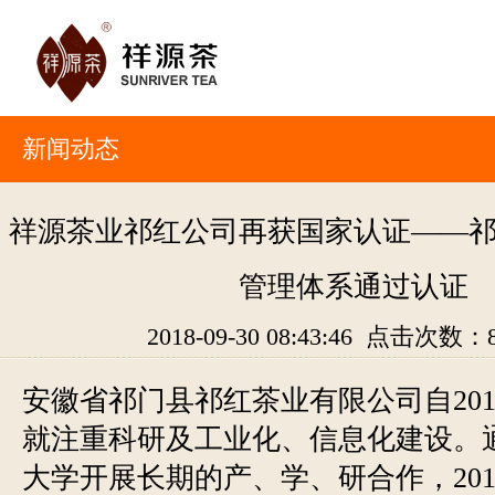
新闻动态
祥源茶业祁红公司再获国家认证——
管理体系通过认证
2018-09-30 08:43:46 点击次数：
安徽省祁门县祁红茶业有限公司自20
就注重科研及工业化、信息化建设。
大学开展长期的产、学、研合作，20