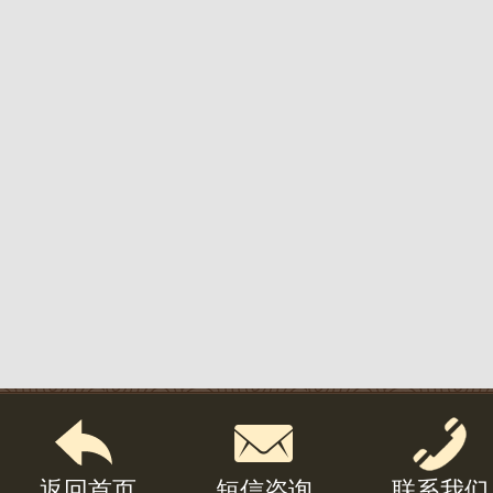
返回首页
短信咨询
联系我们