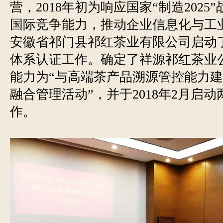
营，2018年初为响应国家“制造2025
国际竞争能力，推动企业信息化与工
安徽省祁门县祁红茶业有限公司启动
体系认证工作。确定了祥源祁红茶业
能力为“与高端茶产品溯源管控能力
融合管理活动”，并于2018年2月启
作。