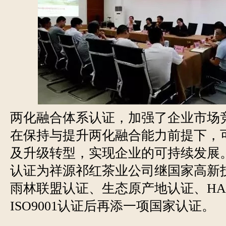
两化融合体系认证，加强了企业市场
在保持与提升两化融合能力前提下，
及升级转型，实现企业的可持续发展
认证为祥源祁红茶业公司继国家高新
雨林联盟认证、生态原产地认证、HA
ISO9001认证后再添一项国家认证。