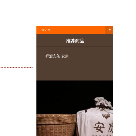
推荐商品
祥源安茶·安康
祥源·年份