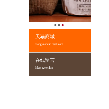
天猫商城
xiangyuancha.tmall.com
在线留言
Message online