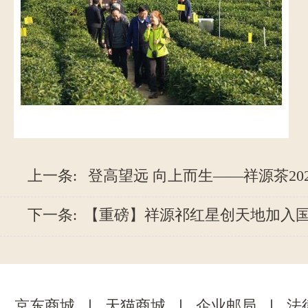
上一条:
登高望远 向上而生——祥源茶2021
下一条:
【重磅】祥源祁红星创天地加入国家科
京东商城
｜
天猫商城
｜
企业邮局
｜
法