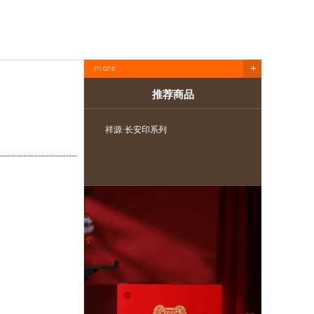
推荐商品
祥源·长安印系列
祥源安茶