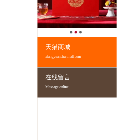
天猫商城
xiangyuancha.tmall.com
在线留言
Message online