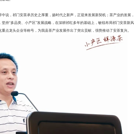
辞中说，祁门安茶承历史之厚重，扬时代之新声，正迎来发展新契机；茶产业的发展
，坚持“多品类、小产区”发展战略，在深耕祁红多年的基础上，敏锐布局祁门安茶新
业化重点龙头企业等称号，为我县茶产业发展作出了突出贡献，强势推动了安茶复兴。