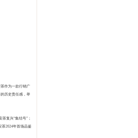
安茶作为一款行销广
茶的历史责任感，举
安茶复兴“集结号”；
茶2024年首场品鉴