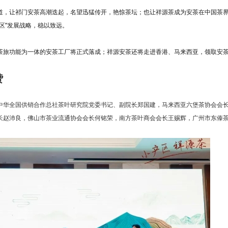
道，让祁门安茶高潮迭起，名望迅猛传开，艳惊茶坛；也让祥源茶成为安茶在中国茶
区”发展战略，稳以致远。
茶旅功能为一体的安茶工厂将正式落成；祥源安茶还将走进香港、马来西亚，领取安
赞
中华全国供销合作总社茶叶研究院党委书记、副院长郑国建，马来西亚六堡茶协会会
长赵沛良，佛山市茶业流通协会会长何铭荣，南方茶叶商会会长王赐辉，广州市东傣