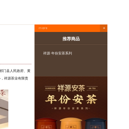
推荐商品
祥源·年份安茶系列
祥源·长
祁门县人民政府、黄
办，祥源茶业有限责