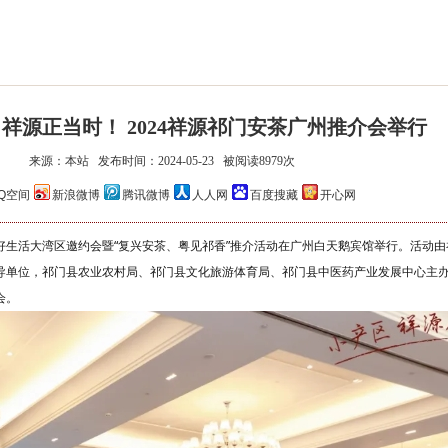
祥源正当时！ 2024祥源祁门安茶广州推介会举行
来源：本站 发布时间：2024-05-23 被阅读8979次
祥源安茶·安康
Q空间
新浪微博
腾讯微博
人人网
百度搜藏
开心网
祁门美好生活大湾区邀约会暨“复兴安茶、粤见祁香”推介活动在广州白天鹅宾馆举行。
活动由
导单位，祁门县农业农村局、祁门县文化旅游体育局、祁门县中医药产业发展中心主
会。