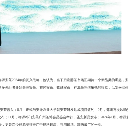
源安茶2024年的复兴战略，他认为，当下后发酵茶市场正期待一个新品类的崛起，
诸多先行者开始关注安茶、布局安茶、收藏安茶；祥源茶凭借敏锐的嗅觉，以复兴安
掀起安茶盖头；8月，正式与安徽农业大学就安茶研发达成项目签约；9月，郑州再次吹响
发布；11月，祥源祁门安茶广州茶博会品鉴会举行，圣安新品发布；2024年1月，祥源安
会，更是迄今祥源安茶推广中规格最高、氛围最浓、影响最广的一次。