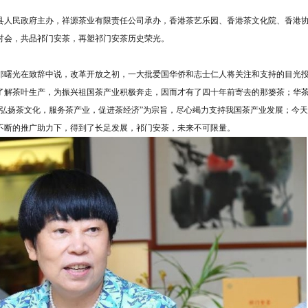
县人民政府主办，祥源茶业有限责任公司承办，香港茶艺乐园、香港茶文化院、香港
讨会，共品祁门安茶，再塑祁门安茶历史荣光。
邵曙光在致辞中说，改革开放之初，一大批爱国华侨和志士仁人将关注和支持的目光
了解茶叶生产，为振兴祖国茶产业积极奔走，因而才有了四十年前寄去的那篓茶；华
“弘扬茶文化，服务茶产业，促进茶经济”为宗旨，尽心竭力支持我国茶产业发展；今
不断的推广助力下，得到了长足发展，祁门安茶，未来不可限量。