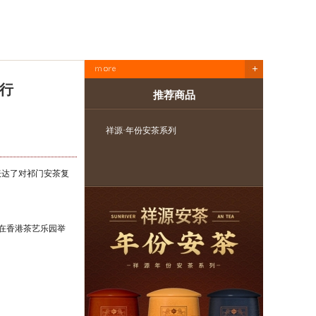
举行
推荐商品
祥源·长安印系列
祥源安茶
表达了对祁门安茶复
会在香港茶艺乐园举