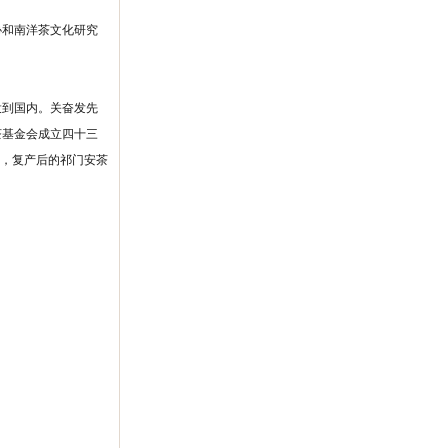
协和南洋茶文化研究
投到国内。关奋发先
茶基金会成立四十三
天，复产后的祁门安茶