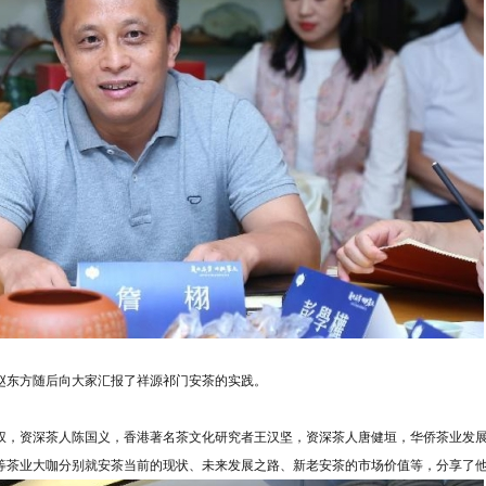
赵东方随后向大家汇报了祥源祁门安茶的实践。
权，资深茶人陈国义，香港著名茶文化研究者王汉坚，资深茶人唐健垣，华侨茶业发
等茶业大咖分别就安茶当前的现状、未来发展之路、新老安茶的市场价值等，分享了