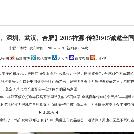
深圳、武汉、合肥】2015祥源·传祁1915诚邀全
来源：本站 发布时间：2015-07-29 被阅读7154次
祥源·长安印系列
祥源安茶·安康
Q空间
新浪微博
腾讯微博
人人网
百度搜藏
开心网
和太平洋的被发现，美国在旧金山举办“巴拿马太平洋万国博览会”，全球31个国家20
金”独占鳌头，不仅是中国参赛茶叶产品之首，是中国所有十万多件参赛品之首，同时
下，奠定了其此后长达百余年在海内外的至高声望！
0周年，祥源茶倾心打造与获奖茶品同品质的“祁门红茶·金奖百年传奇纪念产品”——醉红吟
绎不绝犹如接力般地在各处举办2015祥源·传祁1915微品会，为全国茶友奉上金奖祁红
▶ 北京站 ◀
营店举行了一场庆祝祥源祁红·传祁1915荣耀上市的品鉴会，邀请到了周边小区里不同行
。