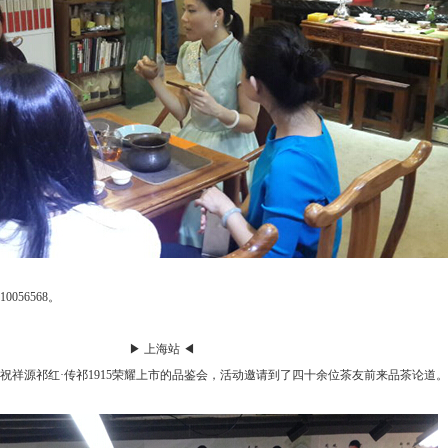
056568。
▶ 上海站 ◀
了庆祝祥源祁红·传祁1915荣耀上市的品鉴会，活动邀请到了四十余位茶友前来品茶论道。