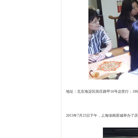
地址：北京海淀区闵庄路甲16号达世行；18610
2015年7月25日下午，上海绿闽茶城举办