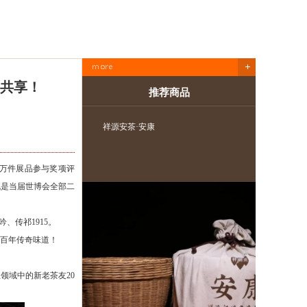
国共享！
推荐商品
祥源·年份安茶系列
多万件展品参与奖项评
也是当届世博会全部二
、传祁1915。
的百年传奇味道！
业领域中的新老茶友20