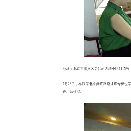
地址：北京市顺义区后沙峪方糖小区1115号；139
7月26日，祥源茶北京闵庄路扈才库专柜也
香、话茶韵。