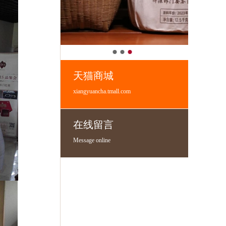
天猫商城
xiangyuancha.tmall.com
在线留言
Message online