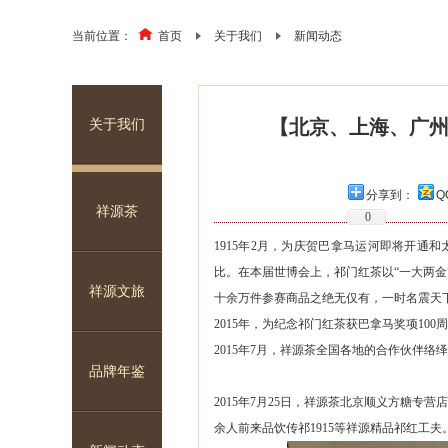
当前位置：
首页
关于我们
新闻动态
【北京、上海、广州、
关于我们
祥源安茶·安康
祥源·年份安茶系列
分享到：
Q
祥源茶
0
1915年2月，为庆贺巴拿马运河即将开通
比。在本届世博会上，祁门红茶以“一大两
祥源文旅
十余万件参赛商品之绝无仅有，一时名震天
2015年，为纪念祁门红茶获巴拿马奖项10
2015年7月，祥源茶全国各地的合作伙伴络
品牌年鉴
2015年7月25日，祥源茶北京顺义方糖专
余人前来品饮传祁1915等祥源精品祁红工夫