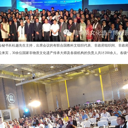
会秘书长杜越先生主持，出席会议的有联合国教科文组织代表、非政府组织间、非政
位来宾，30余位国家非物质文化遗产传承大师及各级机构的负责人共计200余人。各