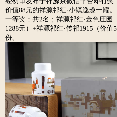
经初审发布于祥源茶微信平台即有奖
价值88元的祥源祁红·小镇逸趣一罐。
一等奖：共2名；祥源祁红·金色庄园
1288元）+祥源祁红·传祁1915（价值
份。