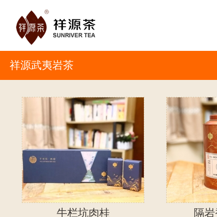
祥源武夷岩茶
牛栏坑肉桂
隔岩