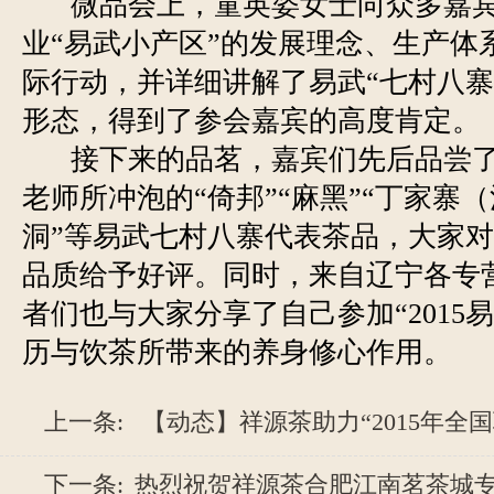
微品会上，童英姿女士向众多嘉
业“易武小产区”的发展理念、生产体
际行动，并详细讲解了易武“七村八寨
形态，得到了参会嘉宾的高度肯定。
接下来的品茗，嘉宾们先后品尝
老师所冲泡的“倚邦”“麻黑”“丁家寨（
洞”等易武七村八寨代表茶品，大家
品质给予好评。同时，来自辽宁各专
者们也与大家分享了自己参加“2015
历与饮茶所带来的养身修心作用。
上一条:
【动态】祥源茶助力“2015年全国
下一条:
热烈祝贺祥源茶合肥江南茗茶城