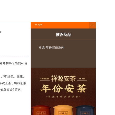
”
推荐商品
祥源·年份安茶系列
祥源·长
师和16个省的45名
，将“绿色、健康、
喜欢上茶，将我们的
了解并喜欢祁门红