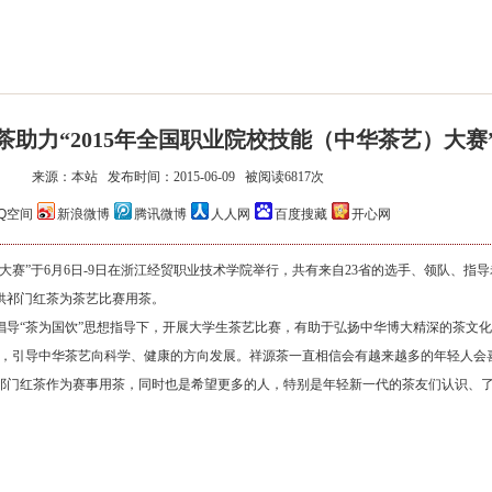
茶助力“2015年全国职业院校技能（中华茶艺）大赛
来源：本站 发布时间：2015-06-09 被阅读6817次
祥源安茶·安康
Q空间
新浪微博
腾讯微博
人人网
百度搜藏
开心网
）大赛”于6月6日-9日在浙江经贸职业技术学院举行，共有来自23省的选手、领队、指导老
供祁门红茶为茶艺比赛用茶。
倡导“茶为国饮”思想指导下，开展大学生茶艺比赛，有助于弘扬中华博大精深的茶文化
中，引导中华茶艺向科学、健康的方向发展。祥源茶一直相信会有越来越多的年轻人会
祁门红茶作为赛事用茶，同时也是希望更多的人，特别是年轻新一代的茶友们认识、