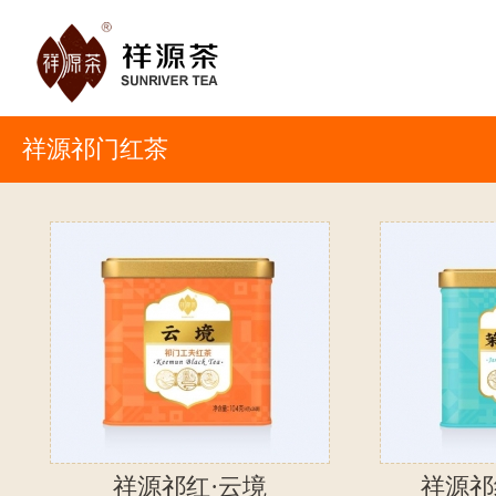
祥源祁门红茶
祥源祁红·云境
祥源祁红